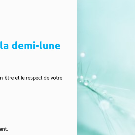
TY'LAV
2h
 la demi-lune
n-être et le respect de votre
ment.